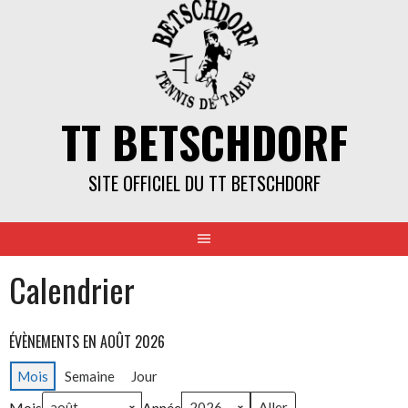
Aller
au
contenu
TT BETSCHDORF
SITE OFFICIEL DU TT BETSCHDORF
Calendrier
ÉVÈNEMENTS EN AOÛT 2026
Mois
Semaine
Jour
Mois
Année