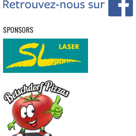
SPONSORS