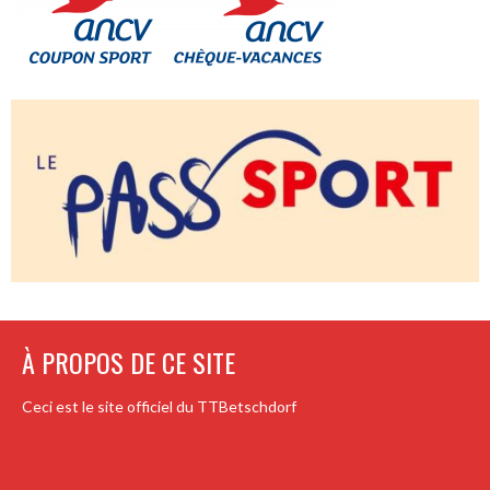
À PROPOS DE CE SITE
Ceci est le site officiel du TTBetschdorf