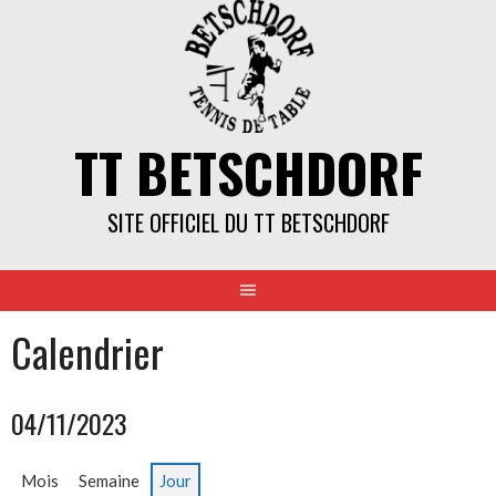
Aller
au
contenu
TT BETSCHDORF
SITE OFFICIEL DU TT BETSCHDORF
Calendrier
04/11/2023
Mois
Semaine
Jour