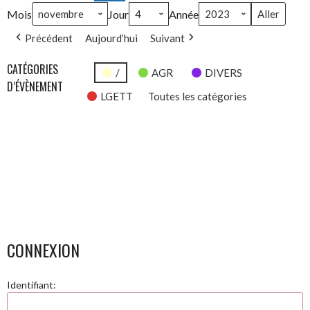
Mois
Jour
Année
Précédent
Aujourd’hui
Suivant
CATÉGORIES
Catégorie
/
AGR
DIVERS
D’ÉVÈNEMENT
sans
LGETT
Toutes les catégories
nom
CONNEXION
Identifiant: