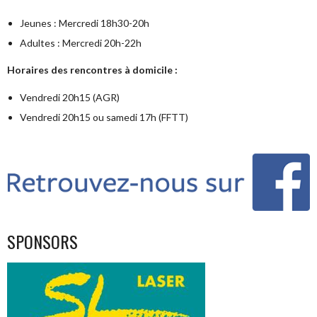
Jeunes : Mercredi 18h30-20h
Adultes : Mercredi 20h-22h
Horaires des rencontres à domicile :
Vendredi 20h15 (AGR)
Vendredi 20h15 ou samedi 17h (FFTT)
SPONSORS